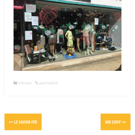
Vitrines
permalink
LE SAVOIR FER
MD COIFF